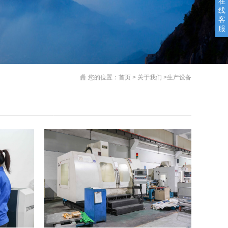
在
线
客
服
备
您的位置：
首页
> 关于我们 >生产设备